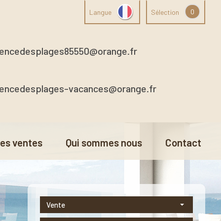
0
Langue
Sélection
encedesplages85550@orange.fr
encedesplages-vacances@orange.fr
res ventes
Qui sommes nous
Contact
Vente