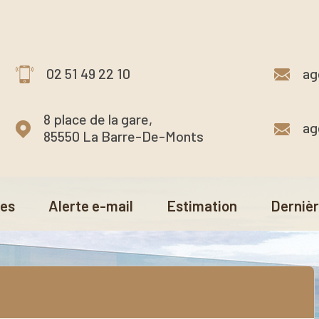
02 51 49 22 10
ag
8 place de la gare,
ag
85550 La Barre-De-Monts
ces
Alerte e-mail
Estimation
Derniè