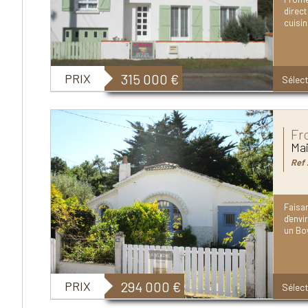
direct
cuisin
PRIX
315 000
€
Sélect
Fr
Mai
Ref 
Faisan
d'env
un Bo
PRIX
294 000
€
Sélect