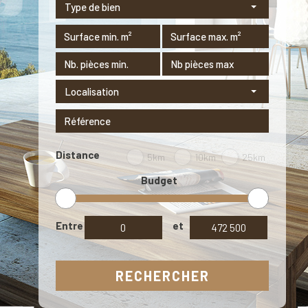
Type de bien
Localisation
Distance
5km
10km
25km
Budget
Entre
et
RECHERCHER