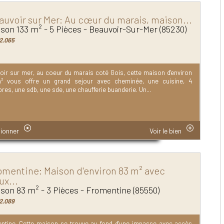
auvoir sur Mer: Au cœur du marais, maison...
son 133 m² - 5 Pièces - Beauvoir-Sur-Mer (85230)
2.065
oir sur mer, au coeur du marais coté Gois, cette maison d'environ
² vous offre un grand sejour avec cheminée, une cuisine, 4
es, une sdb, une sde, une chaufferie buanderie. Un...
ionner
Voir le bien
omentine: Maison d'environ 83 m² avec
ux...
son 83 m² - 3 Pièces - Fromentine (85550)
2.089
ntine. Cette maison se trouve au fond d'une impasse avec accès