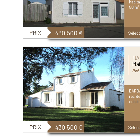
habita
50 m² 
PRIX
430 500
€
Sélect
BA
Mai
Ref 
BARBA
rez de
cuisin
PRIX
430 500
€
Sélect