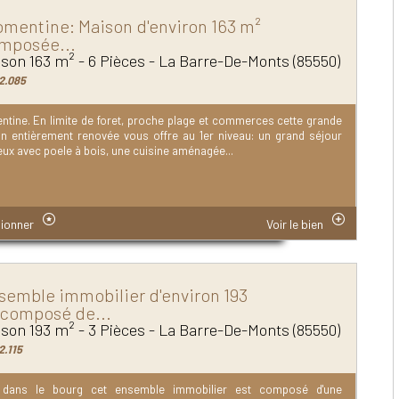
omentine: Maison d'environ 163 m²
mposée...
son 163 m² - 6 Pièces - La Barre-De-Monts (85550)
2.085
ntine. En limite de foret, proche plage et commerces cette grande
n entièrement renovée vous offre au 1er niveau: un grand séjour
ux avec poele à bois, une cuisine aménagée...
ionner
Voir le bien
semble immobilier d'environ 193
composé de...
son 193 m² - 3 Pièces - La Barre-De-Monts (85550)
2.115
 dans le bourg cet ensemble immobilier est composé d'une