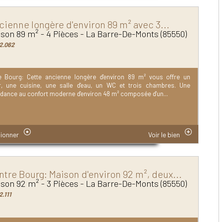
cienne longère d'environ 89 m² avec 3...
son 89 m² - 4 Pièces - La Barre-De-Monts (85550)
2.062
e Bourg: Cette ancienne longère d'environ 89 m² vous offre un
r, une cuisine, une salle d'eau, un WC et trois chambres. Une
dance au confort moderne d'environ 48 m² composée d'un...
ionner
Voir le bien
ntre Bourg: Maison d'environ 92 m², deux...
son 92 m² - 3 Pièces - La Barre-De-Monts (85550)
2.111