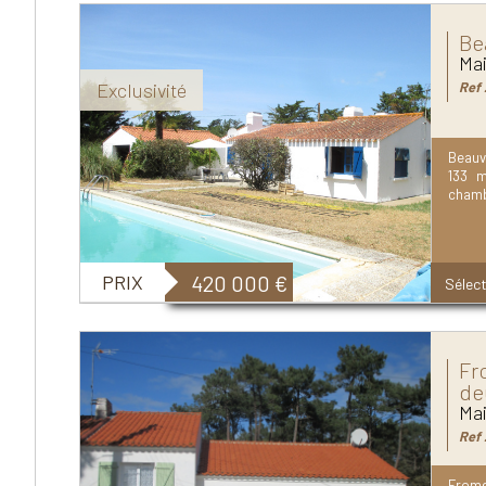
Be
Mai
Exclusivité
Ref 
Beauv
133 m
chambr
PRIX
420 000
€
Sélect
Fr
de
Mai
Ref 
Frome