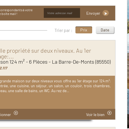
Envoyer
boîte mail !
Prix
Date
Trier par :
lle propriété sur deux niveaux. Au 1er
ge:...
son 124 m² - 6 Pièces - La Barre-De-Monts (85550)
2.117
grande maison sur deux niveaux vous offre au 1er étage sur 124 m²:
trée, une cuisine, un séjour, un salon, un couloir, trois chambres,
eau, une salle de bains, un WC. Au rez de...
ionner
Voir le bien