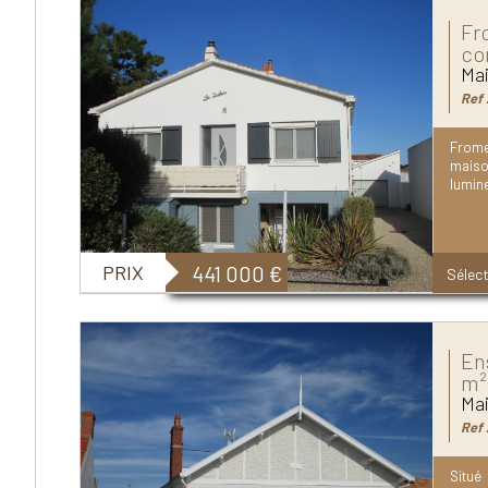
Fr
co
Mai
Ref 
Frome
maiso
lumine
PRIX
441 000
€
Sélect
En
m²
Mai
Ref 
Situé