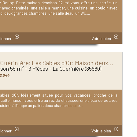
e Bourg: Cette maison d'environ 92 m² vous offre une entrée, un
r avec cheminée, une salle à manger, une cuisine, un couloir avec
d, deux grandes chambres, une salle d'eau, un WC....
ionner
Voir le bien
 Guérinière: Les Sables d'Or: Maison deux...
son 55 m² - 3 Pièces - La Guérinière (85680)
2.044
ables d'Or: Idéalement située pour vos vacances, proche de la
 cette maison vous offre au rez de chaussée: une pièce de vie avec
uisine, à l'étage: un palier, deux chambres, une...
ionner
Voir le bien