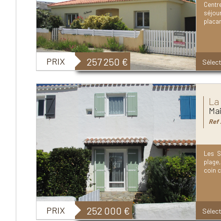
Centr
séjou
placar
PRIX
257 250
€
Sélect
La
Mai
Ref 
Les S
plage,
coin c
PRIX
252 000
€
Sélect