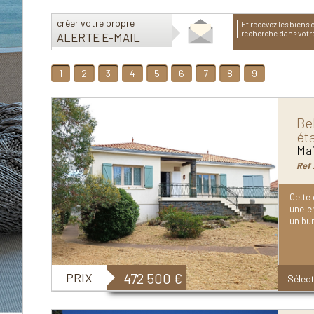
créer votre propre
et recevez les biens correspondants à votre
recherche dans votre 
ALERTE E-MAIL
1
2
3
4
5
6
7
8
9
Be
éta
Mai
Ref 
Cette 
une en
un bur
PRIX
472 500
€
Sélect