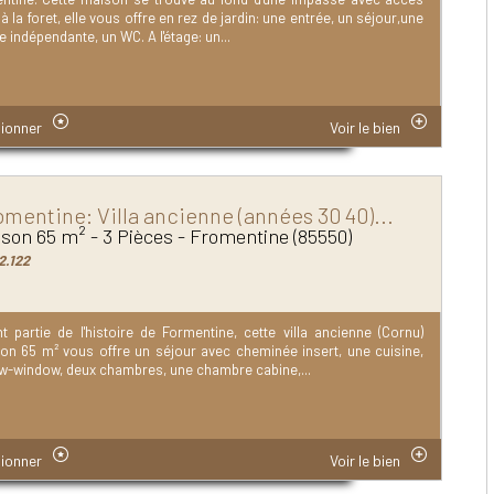
 à la foret, elle vous offre en rez de jardin: une entrée, un séjour,une
e indépendante, un WC. A l'étage: un...
ionner
Voir le bien
omentine: Villa ancienne (années 30 40)...
son 65 m² - 3 Pièces - Fromentine (85550)
2.122
t partie de l'histoire de Formentine, cette villa ancienne (Cornu)
iron 65 m² vous offre un séjour avec cheminée insert, une cuisine,
w-window, deux chambres, une chambre cabine,...
ionner
Voir le bien