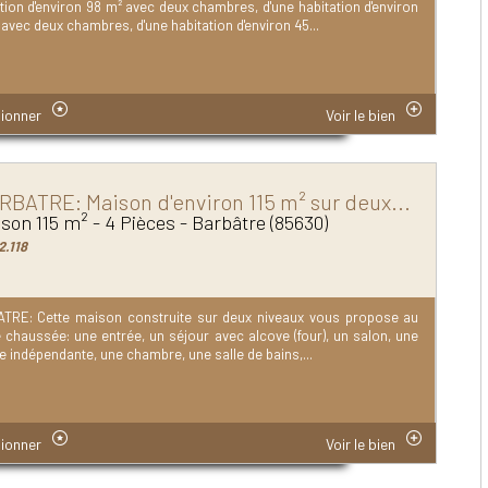
tion d'environ 98 m² avec deux chambres, d'une habitation d'environ
avec deux chambres, d'une habitation d'environ 45...
ionner
Voir le bien
RBATRE: Maison d'environ 115 m² sur deux...
son 115 m² - 4 Pièces - Barbâtre (85630)
2.118
TRE: Cette maison construite sur deux niveaux vous propose au
 chaussée: une entrée, un séjour avec alcove (four), un salon, une
e indépendante, une chambre, une salle de bains,...
ionner
Voir le bien