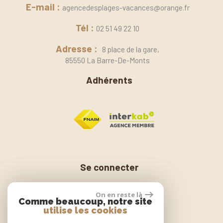
E-mail :
agencedesplages-vacances@orange.fr
Tél :
02 51 49 22 10
Adresse :
8 place de la gare,
85550 La Barre-De-Monts
Adhérents
Se connecter
On en reste là
Comme beaucoup, notre site
Espace propriétaire
utilise les cookies