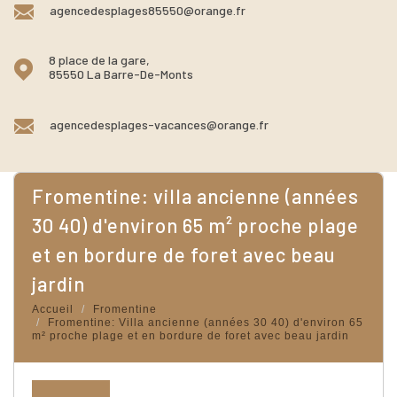
agencedesplages85550@orange.fr
8 place de la gare,
85550 La Barre-De-Monts
agencedesplages-vacances@orange.fr
fromentine: villa ancienne (années
30 40) d'environ 65 m² proche plage
et en bordure de foret avec beau
jardin
Accueil
Fromentine
Fromentine: Villa ancienne (années 30 40) d'environ 65
m² proche plage et en bordure de foret avec beau jardin