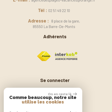
Tél :
02 51 49 22 10
Adresse :
8 place de la gare,
85550 La Barre-De-Monts
Adhérents
Se connecter
On en reste là
Comme beaucoup, notre site
Espace propriétaire
utilise les cookies