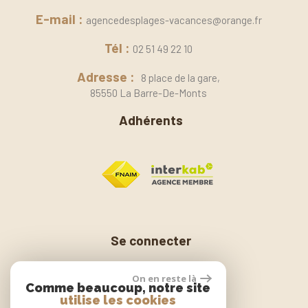
E-mail :
agencedesplages-vacances@orange.fr
Tél :
02 51 49 22 10
Adresse :
8 place de la gare,
85550 La Barre-De-Monts
Adhérents
Se connecter
On en reste là
Comme beaucoup, notre site
Espace propriétaire
utilise les cookies